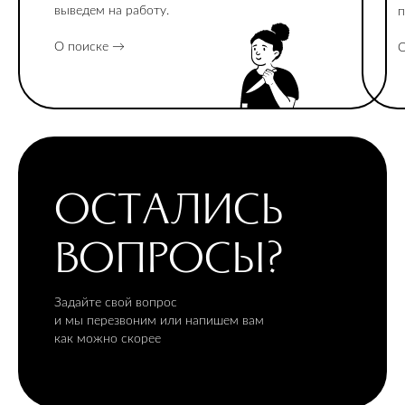
выведем на работу.
п
О поиске →
О
ОСТАЛИСЬ
ВОПРОСЫ?
Задайте свой вопрос
и мы перезвоним или напишем вам
как можно скорее